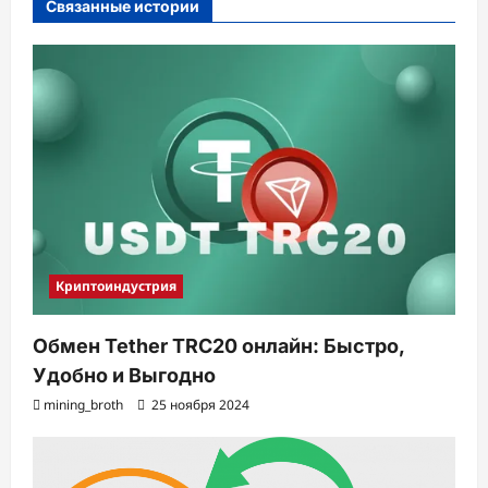
и
Связанные истории
я
з
а
п
и
с
и
Криптоиндустрия
Обмен Tether TRC20 онлайн: Быстро,
Удобно и Выгодно
mining_broth
25 ноября 2024