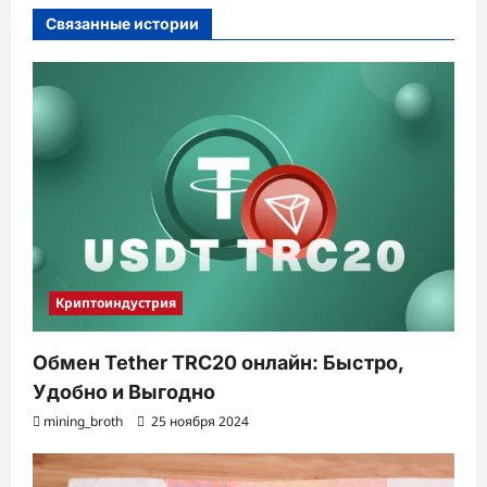
и
Связанные истории
я
з
а
п
и
с
и
Криптоиндустрия
Обмен Tether TRC20 онлайн: Быстро,
Удобно и Выгодно
mining_broth
25 ноября 2024