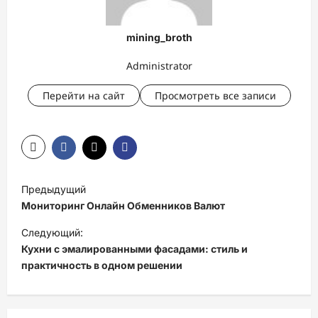
mining_broth
Administrator
Перейти на сайт
Просмотреть все записи
Н
Предыдущий
а
Мониторинг Онлайн Обменников Валют
в
Следующий:
и
Кухни с эмалированными фасадами: стиль и
практичность в одном решении
г
а
ц