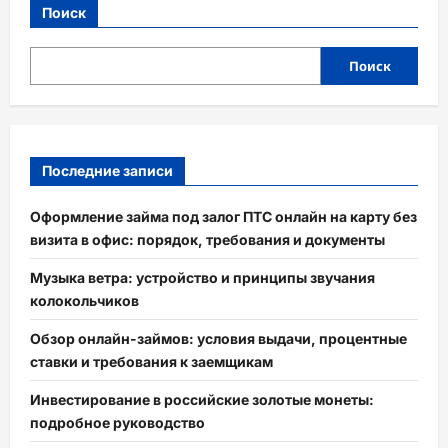
шагов
Поиск
к
успеху
+
6
Поиск
этапов
и
7
направлений
организации
бизнеса
Последние записи
Оформление займа под залог ПТС онлайн на карту без
визита в офис: порядок, требования и документы
Музыка ветра: устройство и принципы звучания
колокольчиков
Обзор онлайн-займов: условия выдачи, процентные
ставки и требования к заемщикам
Инвестирование в российские золотые монеты:
подробное руководство