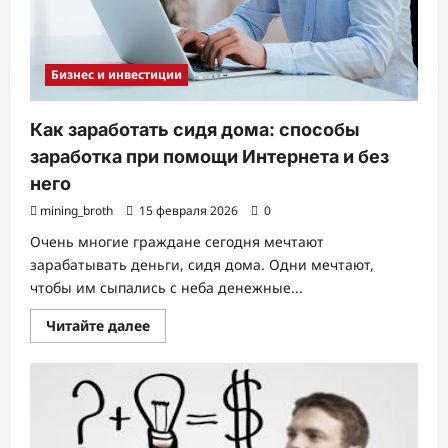
Бизнес и инвестиции
Как заработать сидя дома: способы
заработка при помощи Интернета и без
него
mining_broth
15 февраля 2026
0
Очень многие граждане сегодня мечтают
зарабатывать деньги, сидя дома. Одни мечтают,
чтобы им сыпались с неба денежные...
Прочитать
Читайте далее
больше
о
Как
заработать
сидя
дома:
способы
заработка