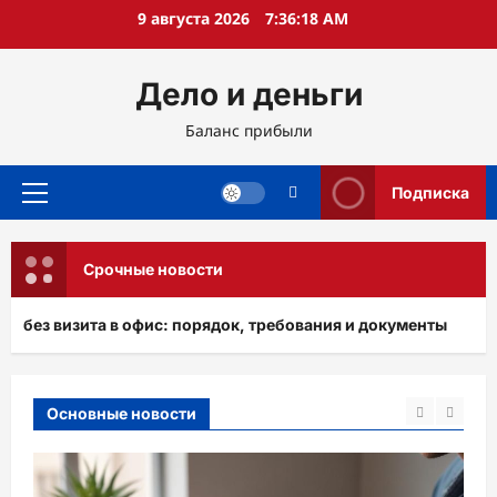
Перейти
9 августа 2026
7:36:21 AM
к
содержимому
Дело и деньги
Баланс прибыли
Подписка
Основное
меню
Срочные новости
офис: порядок, требования и документы
Музыка вет
Основные новости