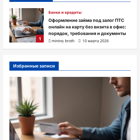
Бизнес и инвестиции
ТС
Музыка ветра: устройство и
ис:
принципы звучания колокольчиков
ты
mining_broth
3 марта 2026
2
Избранные записи