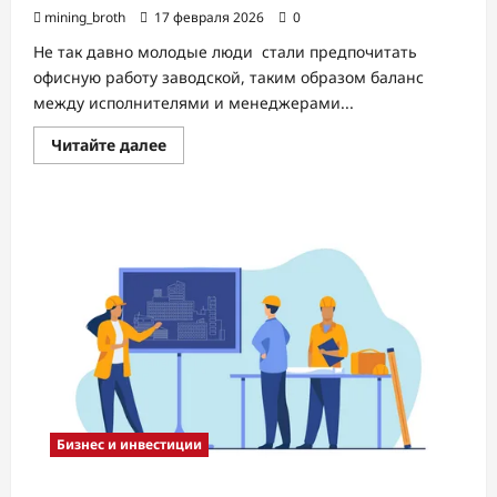
mining_broth
17 февраля 2026
0
Не так давно молодые люди стали предпочитать
офисную работу заводской, таким образом баланс
между исполнителями и менеджерами...
Прочитать
Читайте далее
больше
о
Освоение
рабочих
профессий
быстро
и
легко
Бизнес и инвестиции