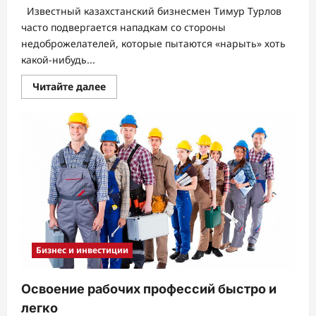
Известный казахстанский бизнесмен Тимур Турлов
часто подвергается нападкам со стороны
недоброжелателей, которые пытаются «нарыть» хоть
какой-нибудь...
Прочитать
Читайте далее
больше
о
В
чем
обвиняют
Тимура
Турлова?
Бизнес и инвестиции
Освоение рабочих профессий быстро и
легко