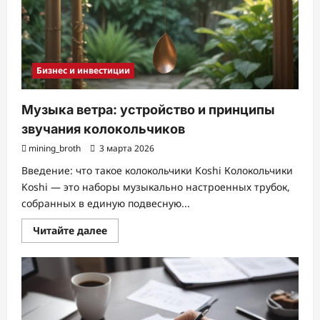
Бизнес и инвестиции
Музыка ветра: устройство и принципы
звучания колокольчиков
mining_broth
3 марта 2026
Введение: что такое колокольчики Koshi Колокольчики
Koshi — это наборы музыкально настроенных трубок,
собранных в единую подвесную...
Прочитать
Читайте далее
больше
о
Музыка
ветра:
устройство
и
принципы
звучания
колокольчиков