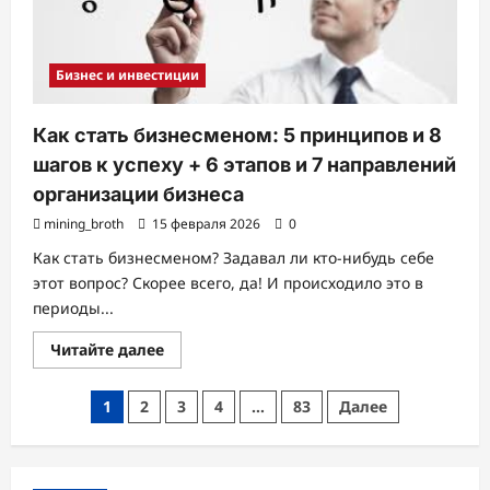
при
помощи
Интернета
и
без
Бизнес и инвестиции
него
Как стать бизнесменом: 5 принципов и 8
шагов к успеху + 6 этапов и 7 направлений
организации бизнеса
mining_broth
15 февраля 2026
0
Как стать бизнесменом? Задавал ли кто-нибудь себе
этот вопрос? Скорее всего, да! И происходило это в
периоды...
Прочитать
Читайте далее
больше
о
Как
Пагинация
1
2
3
4
…
83
Далее
стать
бизнесменом:
записей
5
принципов
и
8