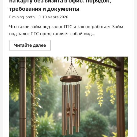
на карту без визита в офис: порядок,
требования и документы
mining_broth
10 марта 2026
Что такое займ под залог ПТС и как он работает Займ
под залог ПТС представляет собой вид...
Прочитать
Читайте далее
больше
о
Оформление
займа
под
залог
ПТС
онлайн
на
карту
без
визита
в
офис:
порядок,
требования
и
документы