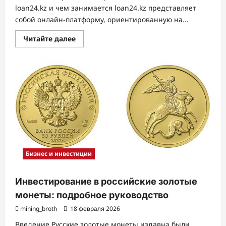
loan24.kz и чем занимается loan24.kz представляет
собой онлайн-платформу, ориентированную на...
Прочитать
Читайте далее
больше
о
Обзор
онлайн-
займов:
условия
выдачи,
процентные
ставки
и
требования
к
заемщикам
Бизнес и инвестиции
Инвестирование в российские золотые
монеты: подробное руководство
mining_broth
18 февраля 2026
Введение Русские золотые монеты издавна были