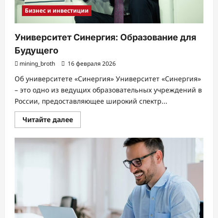
Бизнес и инвестиции
Университет Синергия: Образование для
Будущего
mining_broth
16 февраля 2026
Об университете «Синергия» Университет «Синергия»
– это одно из ведущих образовательных учреждений в
России, предоставляющее широкий спектр...
Прочитать
Читайте далее
больше
о
Университет
Синергия:
Образование
для
Будущего