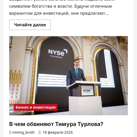
символом богатства и власти. Будучи отличным
вариантом для инвестиций, они предлагают...
Прочитать
Читайте далее
больше
о
Инвестирование
в
российские
золотые
монеты:
подробное
руководство
Бизнес и инвестиции
В чем обвиняют Тимура Турлова?
mining_broth
18 февраля 2026