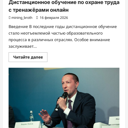
Дистанционное обучение по охране труда
с тренажёрами онлайн
mining_broth
16 февраля 2026
Введение В последние годы дистанционное обучение
стало неотъемлемой частью образовательного
процесса в различных отраслях. Особое внимание
заслуживает...
Прочитать
Читайте далее
больше
о
Дистанционное
обучение
по
охране
труда
с
тренажёрами
онлайн