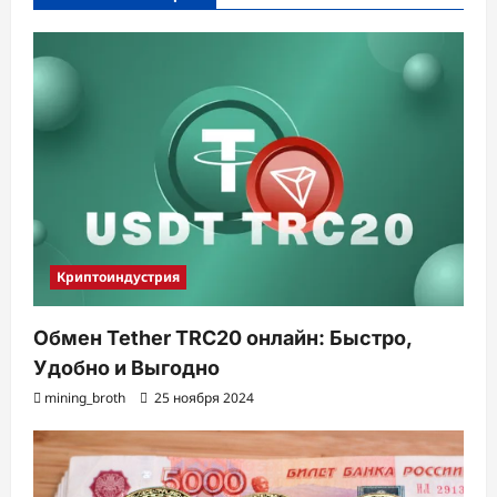
з
а
п
и
с
и
Криптоиндустрия
Обмен Tether TRC20 онлайн: Быстро,
Удобно и Выгодно
mining_broth
25 ноября 2024