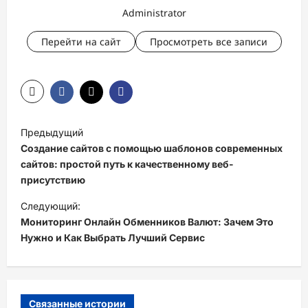
Administrator
Перейти на сайт
Просмотреть все записи
Н
Предыдущий
а
Создание сайтов с помощью шаблонов современных
в
сайтов: простой путь к качественному веб-
присутствию
и
Следующий:
г
Мониторинг Онлайн Обменников Валют: Зачем Это
а
Нужно и Как Выбрать Лучший Сервис
ц
и
я
Связанные истории