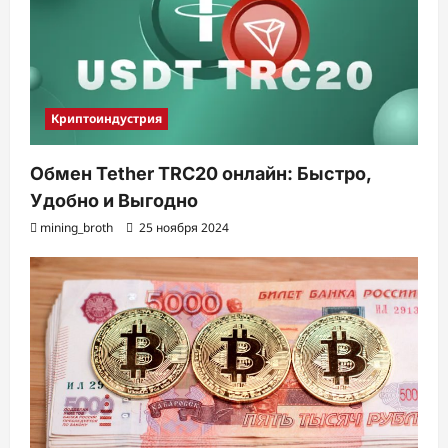
с
и
Криптоиндустрия
Обмен Tether TRC20 онлайн: Быстро,
Удобно и Выгодно
mining_broth
25 ноября 2024