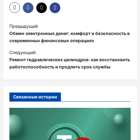
Н
Предыдущий
а
Обмен электронных денег: комфорт и безопасность в
в
современных финансовых операциях
и
Следующий:
Ремонт гидравлических цилиндров: как восстановить
г
работоспособность и продлить срок службы
а
ц
и
Связанные истории
я
з
а
п
и