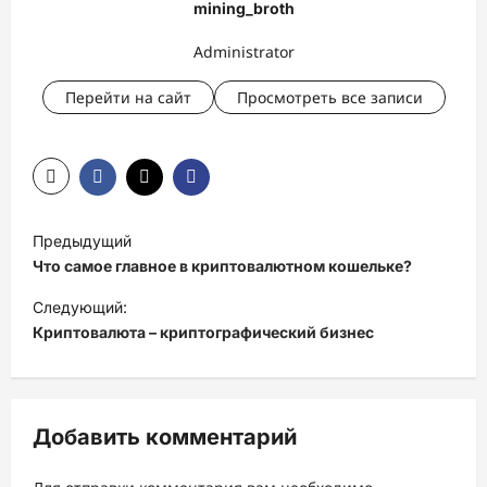
mining_broth
Administrator
Перейти на сайт
Просмотреть все записи
Н
Предыдущий
а
Что самое главное в криптовалютном кошельке?
в
Следующий:
и
Криптовалюта – криптографический бизнес
г
а
ц
Добавить комментарий
и