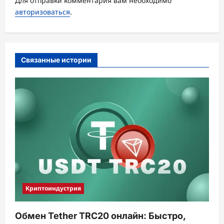
Для отправки комментария вам необходимо
я
авторизоваться
.
з
а
п
Связанные истории
и
с
и
Криптоиндустрия
Обмен Tether TRC20 онлайн: Быстро,