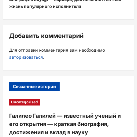
жизнь популярного исполнителя
г
а
ц
Добавить комментарий
и
я
Для отправки комментария вам необходимо
з
авторизоваться
.
а
п
и
Связанные истории
с
и
Uncategorised
Галилео Галилей — известный ученый и
его открытия — краткая биография,
достижения и вклад в науку