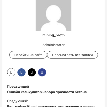
mining_broth
Administrator
Перейти на сайт
Просмотреть все записи
Н
Предыдущий
а
Онлайн калькулятор набора прочности бетона
в
Следующий:
и
Биография Miyagi — карьера, достижения и личная