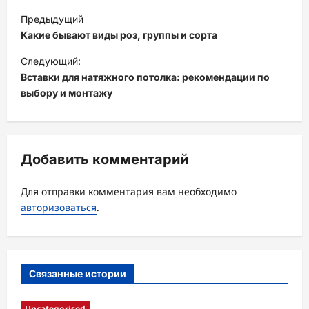
Н
Предыдущий
а
Какие бывают виды роз, группы и сорта
в
Следующий:
и
Вставки для натяжного потолка: рекомендации по
выбору и монтажу
г
а
ц
Добавить комментарий
и
я
Для отправки комментария вам необходимо
з
авторизоваться
.
а
п
и
Связанные истории
с
Uncategorised