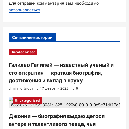
Для отправки комментария вам необходимо
п
авторизоваться
.
и
с
и
Связанные истории
Uncategorised
Галилео Галилей — известный ученый и
его открытия — краткая биография,
достижения и вклад в науку
mining_broth
17 февраля 2023
0
Uncategorised
Джонни — биография выдающегося
актера и талантливого певца, чья