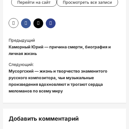
Перейти на сайт
Просмотреть все записи
Н
Предыдущий
а
Каморный Юрий — причина смерти, биография и
в
личная жизнь
и
Следующий:
Мусоргский — жизнь и творчество знаменитого
г
русского композитора, чьи музыкальные
а
произведения вдохновляют и трогают сердца
ц
меломанов по всему миру
и
я
з
Добавить комментарий
а