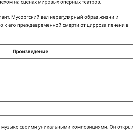
спехом на сценах мировых оперных театров.
лант, Мусоргский вел нерегулярный образ жизни и
ло к его преждевременной смерти от цирроза печени в
Произведение
й музыке своими уникальными композициями. Он откры