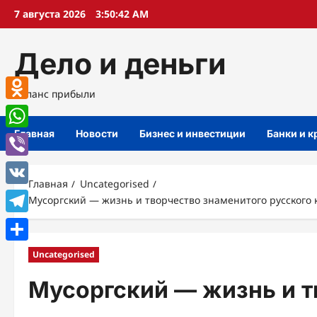
Перейти
7 августа 2026
3:50:42 AM
к
содержимому
Дело и деньги
Баланс прибыли
Odnoklassniki
Главная
Новости
Бизнес и инвестиции
Банки и 
WhatsApp
Viber
Главная
Uncategorised
VK
Мусоргский — жизнь и творчество знаменитого русского
Telegram
Отправить
Uncategorised
Мусоргский — жизнь и т