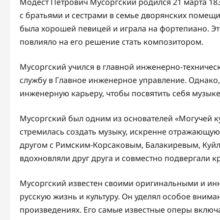
Модест Петрович Мусоргский родился 21 марта 183
с братьями и сестрами в семье дворянских помещик
была хорошей певицей и играла на фортепиано. Эт
повлияло на его решение стать композитором.
Мусоргский учился в главной инженерно-техническ
службу в Главное инженерное управление. Однако, 
инженерную карьеру, чтобы посвятить себя музыке
Мусоргский был одним из основателей «Могучей ку
стремилась создать музыку, искренне отражающую
другом с Римским-Корсаковым, Балакиревым, Куй
вдохновляли друг друга и совместно подвергали 
Мусоргский известен своими оригинальными и и
русскую жизнь и культуру. Он уделял особое вним
произведениях. Его самые известные оперы включ