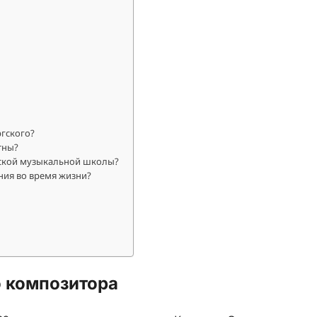
гского?
тны?
сской музыкальной школы?
ия во время жизни?
о композитора