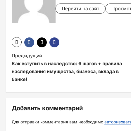
Перейти на сайт
Просмот
Н
Предыдущий
Как вступить в наследство: 6 шагов + правила
а
наследования имущества, бизнеса, вклада в
в
банке!
и
г
Добавить комментарий
а
ц
Для отправки комментария вам необходимо
авторизоват
и