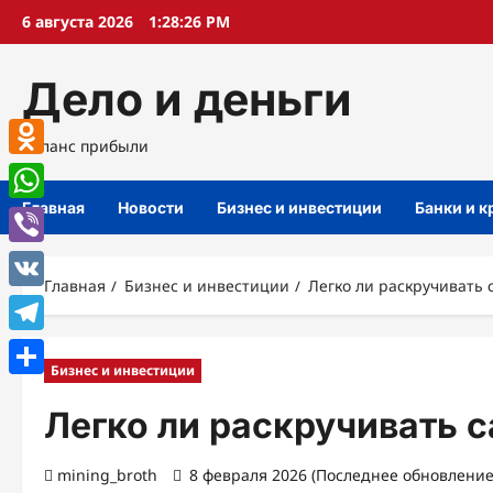
Перейти
6 августа 2026
1:28:27 PM
к
содержимому
Дело и деньги
Баланс прибыли
Odnoklassniki
Главная
Новости
Бизнес и инвестиции
Банки и 
WhatsApp
Viber
Главная
Бизнес и инвестиции
Легко ли раскручивать 
VK
Telegram
Бизнес и инвестиции
Отправить
Легко ли раскручивать 
mining_broth
8 февраля 2026 (Последнее обновление