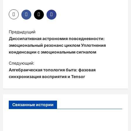
Н
Предыдущий
а
Диссипативная астрономия повседневности:
в
эмоциональный резонанс циклом Уплотнения
конденсации с эмоциональным сигналом
и
Следующий:
г
Алгебраическая топология быта: фазовая
а
синхронизация восприятия и Tensor
ц
и
я
Связанные истории
з
а
п