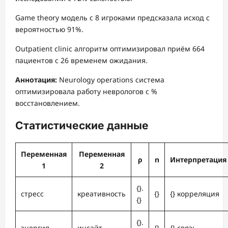
Game theory модель с 8 игроками предсказала исход с
вероятностью 91%.
Outpatient clinic алгоритм оптимизировал приём 664
пациентов с 26 временем ожидания.
Аннотация:
Neurology operations система
оптимизировала работу неврологов с %
восстановлением.
Статистические данные
Переменная
Переменная
ρ
n
Интерпретация
1
2
{}.
стресс
креативность
{}
{} корреляция
{}
{}.
энергия
инсайт
{}
{} связь