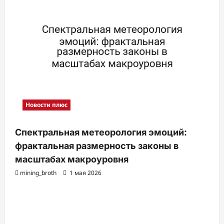
и
с
и
Новости плюс
Спектральная метеорология эмоций:
фрактальная размерность законы в
масштабах макроуровня
mining_broth
1 мая 2026