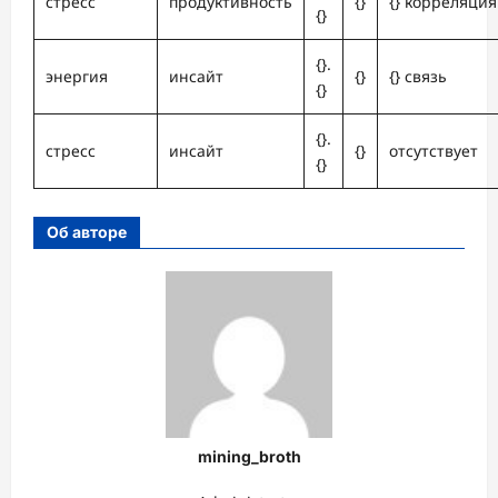
стресс
продуктивность
{}
{} корреляция
{}
{}.
энергия
инсайт
{}
{} связь
{}
{}.
стресс
инсайт
{}
отсутствует
{}
Об авторе
mining_broth