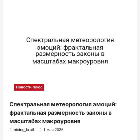
а
п
и
с
и
Новости плюс
Спектральная метеорология эмоций:
фрактальная размерность законы в
масштабах макроуровня
mining_broth
1 мая 2026