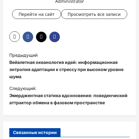
Administrator
Перейти на сайт
Просмотреть все записи
Н
Предыдущий
а
Вейвлетная океанология идей: информационная
в
энтропия адаптации к стрессу при высоком уровне
шума
и
Следующий:
г
Эмерджентная статика вдохновения: поведенческий
а
аттрактор обмена в фазовом пространстве
ц
и
я
Связанные истории
з