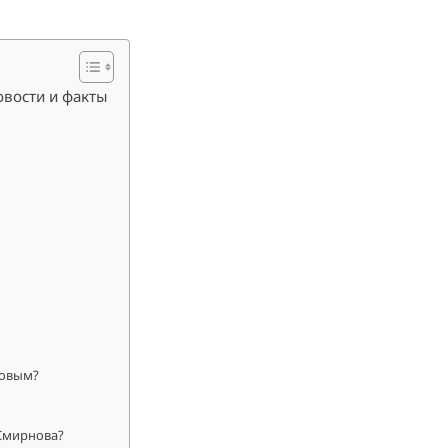
овости и факты
новым?
Смирнова?