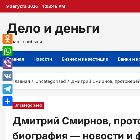
Перейти
9 августа 2026
1:03:47 PM
к
содержимому
Дело и деньги
Баланс прибыли
Odnoklassniki
Главная
Новости
Бизнес и инвестиции
Банки и 
WhatsApp
Viber
Главная
Uncategorised
Дмитрий Смирнов, протоиерей
VK
Telegram
Uncategorised
Отправить
Дмитрий Смирнов, прот
биография — новости и 