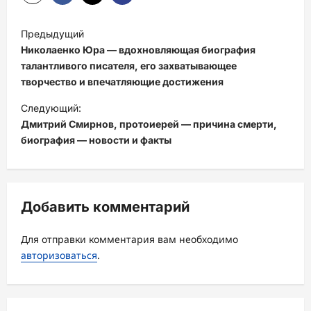
Н
Предыдущий
а
Николаенко Юра — вдохновляющая биография
в
талантливого писателя, его захватывающее
творчество и впечатляющие достижения
и
Следующий:
г
Дмитрий Смирнов, протоиерей — причина смерти,
а
биография — новости и факты
ц
и
я
Добавить комментарий
з
а
Для отправки комментария вам необходимо
авторизоваться
.
п
и
с