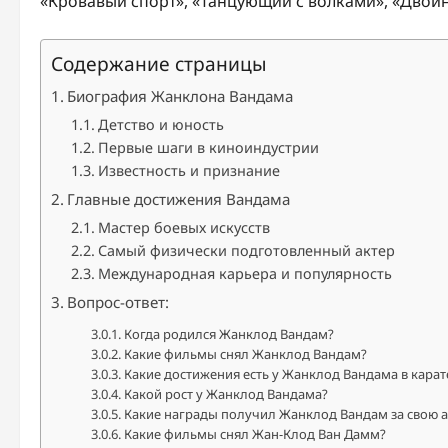
«Кровавый спорт», «Танцующий с волками», «Двойно
Содержание страницы
Биография Жанклона Вандама
Детство и юность
Первые шаги в киноиндустрии
Известность и признание
Главные достижения Вандама
Мастер боевых искусств
Самый физически подготовленный актер
Международная карьера и популярность
Вопрос-ответ:
Когда родился Жанклод Вандам?
Какие фильмы снял Жанклод Вандам?
Какие достижения есть у Жанклод Вандама в карат
Какой рост у Жанклод Вандама?
Какие награды получил Жанклод Вандам за свою а
Какие фильмы снял Жан-Клод Ван Дамм?