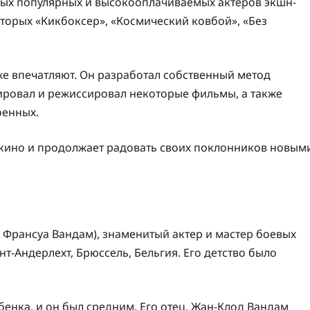
мых популярных и высокооплачиваемых актеров экшн-
оторых «Кикбоксер», «Космический ковбой», «Без
е впечатляют. Он разработал собственный метод
ировал и режиссировал некоторые фильмы, а также
оенных.
 кино и продолжает радовать своих поклонников новым
Франсуа Вандам), знаменитый актер и мастер боевых
ент-Андерлехт, Брюссель, Бельгия. Его детство было
енка, и он был средним. Его отец, Жан-Клод Вандам