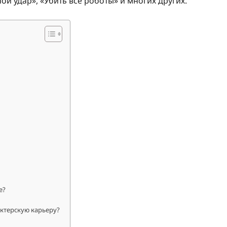
й удар», «Убить все роботы» и многих других.
е?
ктерскую карьеру?