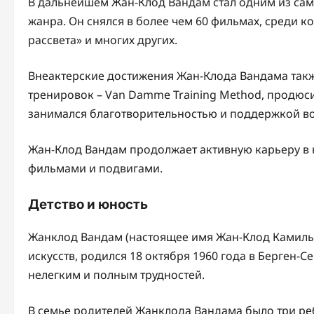
В дальнейшем Жан-Клод Вандам стал одним из са
жанра. Он снялся в более чем 60 фильмах, среди к
рассвета» и многих других.
Внеактерские достижения Жан-Клода Вандама такж
тренировок – Van Damme Training Method, продюс
занимался благотворительностью и поддержкой в
Жан-Клод Вандам продолжает активную карьеру в
фильмами и подвигами.
Детство и юность
Жанклод Вандам (настоящее имя Жан-Клод Камиль 
искусств, родился 18 октября 1960 года в Берген-С
нелегким и полным трудностей.
В семье родителей Жанклода Вандама было три реб