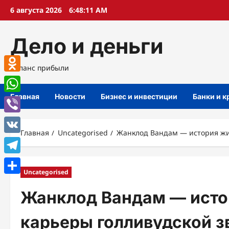
Перейти
6 августа 2026
6:48:12 AM
к
содержимому
Дело и деньги
Баланс прибыли
Odnoklassniki
Главная
Новости
Бизнес и инвестиции
Банки и 
WhatsApp
Viber
Главная
Uncategorised
Жанклод Вандам — история жи
VK
Telegram
Uncategorised
Отправить
Жанклод Вандам — исто
карьеры голливудской з