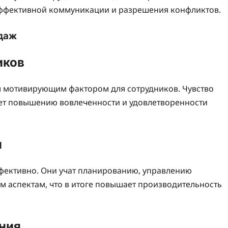
эффективной коммуникации и разрешения конфликтов.
даж
иков
м мотивирующим фактором для сотрудников. Чувство
ет повышению вовлеченности и удовлетворенности
и
фективно. Они учат планированию, управлению
м аспектам, что в итоге повышает производительность
ния