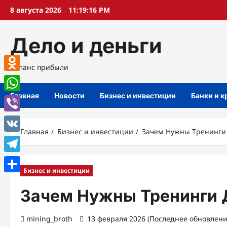
Перейти
8 августа 2026
11:19:17 PM
к
содержимому
Дело и деньги
Баланс прибыли
Odnoklassniki
Главная
Новости
Бизнес и инвестиции
Банки и 
WhatsApp
Viber
Главная
Бизнес и инвестиции
Зачем Нужны Тренинги
VK
Telegram
Бизнес и инвестиции
Отправить
Зачем Нужны Тренинги 
mining_broth
13 февраля 2026 (Последнее обновлени