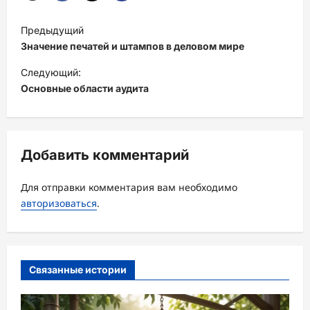
Н
Предыдущий
а
Значение печатей и штампов в деловом мире
в
Следующий:
и
Основные области аудита
г
а
ц
Добавить комментарий
и
Для отправки комментария вам необходимо
я
авторизоваться
.
з
а
п
Связанные истории
и
с