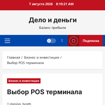
Перейти
7 августа 2026
8:10:22 AM
к
содержимому
Дело и деньги
Баланс прибыли
Подписка
Основное
меню
Главная
Бизнес и инвестиции
Выбор POS терминала
Бизнес и инвестиции
Выбор POS терминала
mining_broth