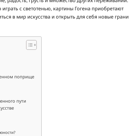
е, радость, грусть и множество других переживаний.
играть с светотенью, картины Гогена приобретают
ться в мир искусства и открыть для себя новые грани
твенном поприще
венного пути
усстве
 юности?