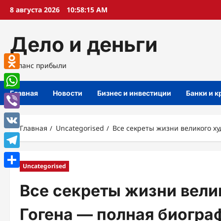
Перейти
8 августа 2026
10:58:16 AM
к
содержимому
Дело и деньги
Баланс прибыли
Odnoklassniki
Главная
Новости
Бизнес и инвестиции
Банки и 
WhatsApp
Viber
Главная
Uncategorised
Все секреты жизни великого х
VK
Telegram
Uncategorised
Отправить
Все секреты жизни вел
Гогена — полная биогра