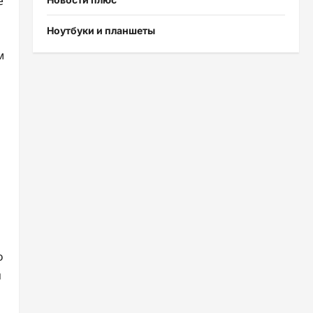
е
Ноутбуки и планшеты
м
о
й