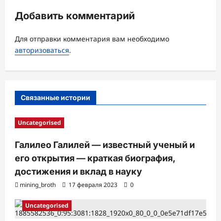
я
Добавить комментарий
з
а
Для отправки комментария вам необходимо
авторизоваться
.
п
и
с
Связанные истории
и
Uncategorised
Галилео Галилей — известный ученый и
его открытия — краткая биография,
достижения и вклад в науку
mining_broth
17 февраля 2023
0
Uncategorised