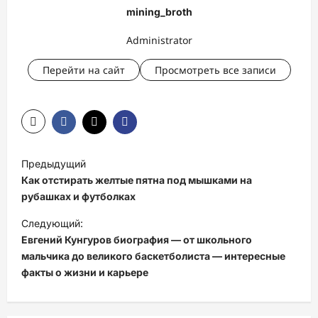
mining_broth
Administrator
Перейти на сайт
Просмотреть все записи
Н
Предыдущий
а
Как отстирать желтые пятна под мышками на
в
рубашках и футболках
и
Следующий:
Евгений Кунгуров биография — от школьного
г
мальчика до великого баскетболиста — интересные
а
факты о жизни и карьере
ц
и