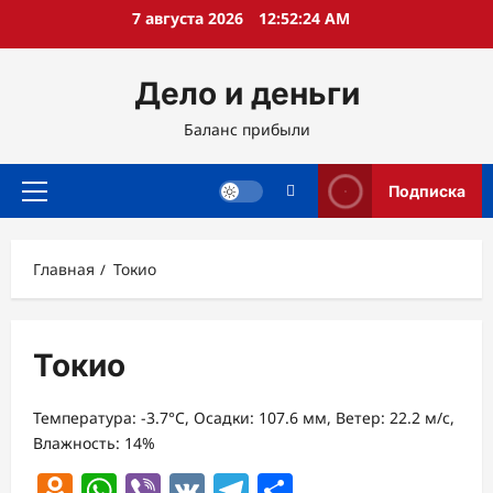
Перейти
7 августа 2026
12:52:25 AM
к
содержимому
Дело и деньги
Баланс прибыли
Подписка
Основное
меню
Главная
Токио
Токио
Температура: -3.7°C, Осадки: 107.6 мм, Ветер: 22.2 м/с,
Влажность: 14%
Odnoklassniki
WhatsApp
Viber
VK
Telegram
Отправить