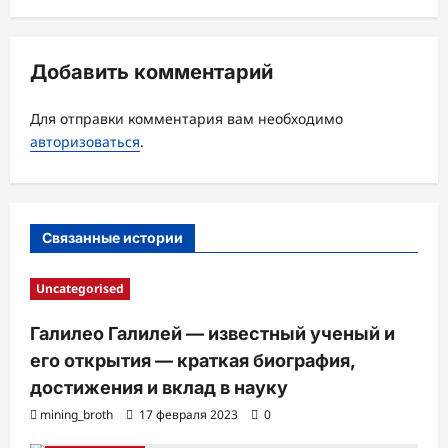
ц
и
Добавить комментарий
я
з
Для отправки комментария вам необходимо
а
авторизоваться
.
п
и
с
Связанные истории
и
Uncategorised
Галилео Галилей — известный ученый и
его открытия — краткая биография,
достижения и вклад в науку
mining_broth
17 февраля 2023
0