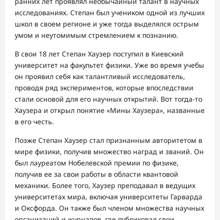
ранних лет проявлял необычайный талант в научных
исследованиях. Степан был учеником одной из лучших
школ в своем регионе и уже тогда выделялся острым
умом и неутомимым стремлением к познанию.
В свои 18 лет Степан Хаузер поступил в Киевский
университет на факультет физики. Уже во время учебы
он проявил себя как талантливый исследователь,
проводя ряд экспериментов, которые впоследствии
стали основой для его научных открытий. Вот тогда-то
Хаузера и открыл понятие «Мины Хаузера», названные
в его честь.
Позже Степан Хаузер стал признанным авторитетом в
мире физики, получив множество наград и званий. Он
был лауреатом Нобелевской премии по физике,
получив ее за свои работы в области квантовой
механики. Более того, Хаузер преподавал в ведущих
университетах мира, включая университеты Гарварда
и Оксфорда. Он также был членом множества научных
организаций и журналов, где публиковал свои