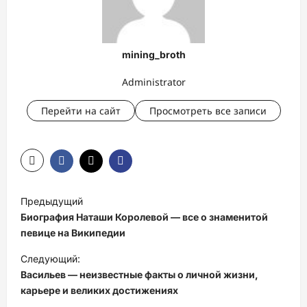
mining_broth
Administrator
Перейти на сайт
Просмотреть все записи
Н
Предыдущий
а
Биография Наташи Королевой — все о знаменитой
в
певице на Википедии
и
Следующий:
Васильев — неизвестные факты о личной жизни,
г
карьере и великих достижениях
а