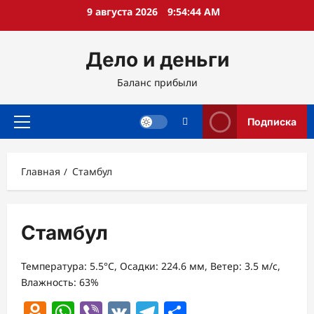
Перейти
9 августа 2026
9:54:44 AM
к
содержимому
Дело и деньги
Баланс прибыли
Подписка
Основное
меню
Главная
Стамбул
Стамбул
Температура: 5.5°C, Осадки: 224.6 мм, Ветер: 3.5 м/с,
Влажность: 63%
Odnoklassniki
WhatsApp
Viber
VK
Telegram
Отправить