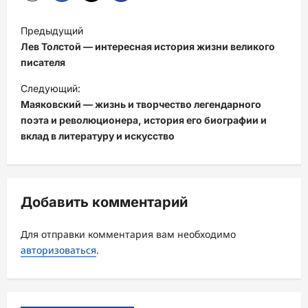
Н
Предыдущий
а
Лев Толстой — интересная история жизни великого
в
писателя
и
Следующий:
Маяковский — жизнь и творчество легендарного
г
поэта и революционера, история его биографии и
а
вклад в литературу и искусство
ц
и
я
Добавить комментарий
з
а
Для отправки комментария вам необходимо
авторизоваться
.
п
и
с