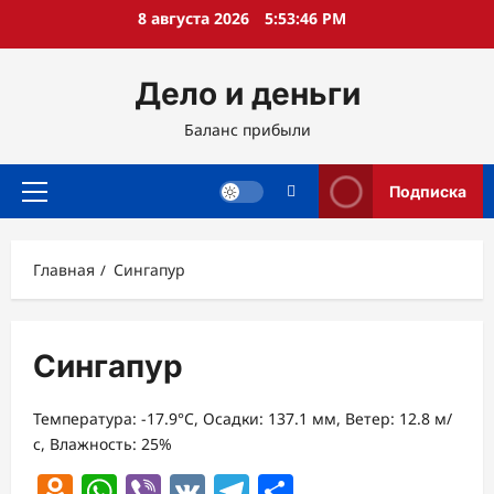
Перейти
8 августа 2026
5:53:47 PM
к
содержимому
Дело и деньги
Баланс прибыли
Подписка
Основное
меню
Главная
Сингапур
Сингапур
Температура: -17.9°C, Осадки: 137.1 мм, Ветер: 12.8 м/
с, Влажность: 25%
Odnoklassniki
WhatsApp
Viber
VK
Telegram
Отправить