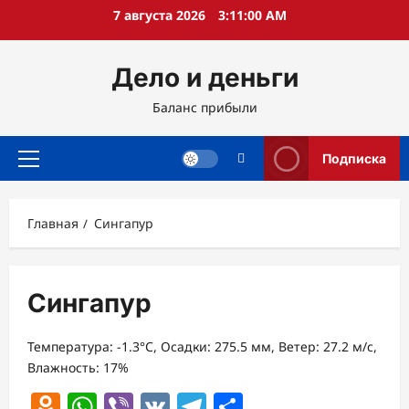
Перейти
7 августа 2026
3:11:00 AM
к
содержимому
Дело и деньги
Баланс прибыли
Подписка
Основное
меню
Главная
Сингапур
Сингапур
Температура: -1.3°C, Осадки: 275.5 мм, Ветер: 27.2 м/с,
Влажность: 17%
Odnoklassniki
WhatsApp
Viber
VK
Telegram
Отправить