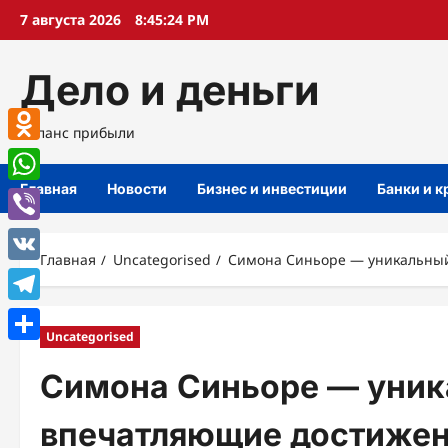
Перейти
7 августа 2026
8:45:25 PM
к
содержимому
Дело и деньги
Баланс прибыли
Odnoklassniki
Главная
Новости
Бизнес и инвестиции
Банки и 
WhatsApp
Viber
Главная
Uncategorised
Симона Синьоре — уникальный 
VK
Telegram
Uncategorised
Отправить
Симона Синьоре — уника
впечатляющие достижен