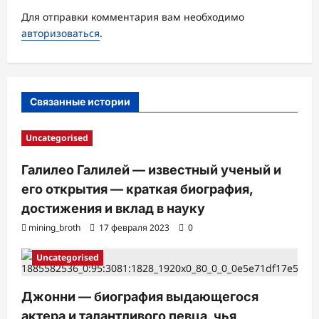
а
Для отправки комментария вам необходимо
п
авторизоваться
.
и
с
и
Связанные истории
Uncategorised
Галилео Галилей — известный ученый и
его открытия — краткая биография,
достижения и вклад в науку
mining_broth
17 февраля 2023
0
Uncategorised
Джонни — биография выдающегося
актера и талантливого певца, чья