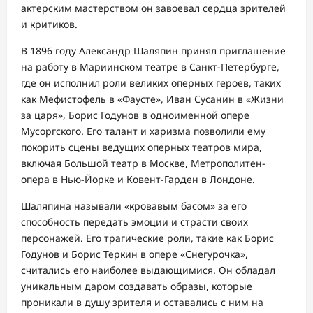
актерским мастерством он завоевал сердца зрителей
и критиков.
В 1896 году Александр Шаляпин принял приглашение
на работу в Мариинском театре в Санкт-Петербурге,
где он исполнил роли великих оперных героев, таких
как Мефистофель в «Фаусте», Иван Сусанин в «Жизни
за царя», Борис Годунов в одноименной опере
Мусоргского. Его талант и харизма позволили ему
покорить сцены ведущих оперных театров мира,
включая Большой театр в Москве, Метрополитен-
опера в Нью-Йорке и Ковент-Гарден в Лондоне.
Шаляпина называли «кровавым басом» за его
способность передать эмоции и страсти своих
персонажей. Его трагические роли, такие как Борис
Годунов и Борис Теркин в опере «Снегурочка»,
считались его наиболее выдающимися. Он обладал
уникальным даром создавать образы, которые
проникали в душу зрителя и оставались с ним на