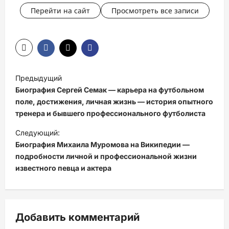
Перейти на сайт
Просмотреть все записи
Н
Предыдущий
а
Биография Сергей Семак — карьера на футбольном
в
поле, достижения, личная жизнь — история опытного
тренера и бывшего профессионального футболиста
и
Следующий:
г
Биография Михаила Муромова на Википедии —
а
подробности личной и профессиональной жизни
ц
известного певца и актера
и
я
з
Добавить комментарий