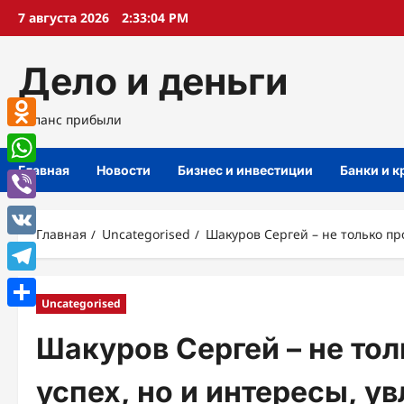
Перейти
7 августа 2026
2:33:05 PM
к
содержимому
Дело и деньги
Баланс прибыли
Odnoklassniki
Главная
Новости
Бизнес и инвестиции
Банки и 
WhatsApp
Viber
Главная
Uncategorised
Шакуров Сергей – не только пр
VK
Telegram
Uncategorised
Отправить
Шакуров Сергей – не то
успех, но и интересы, у