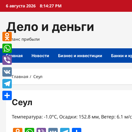
Перейти
6 августа 2026
8:14:28 PM
к
содержимому
Дело и деньги
Баланс прибыли
Odnoklassniki
Главная
Новости
Бизнес и инвестиции
Банки и 
WhatsApp
Viber
Главная
Сеул
VK
Telegram
Сеул
Отправить
Температура: -1.0°C, Осадки: 152.8 мм, Ветер: 6.1 м/