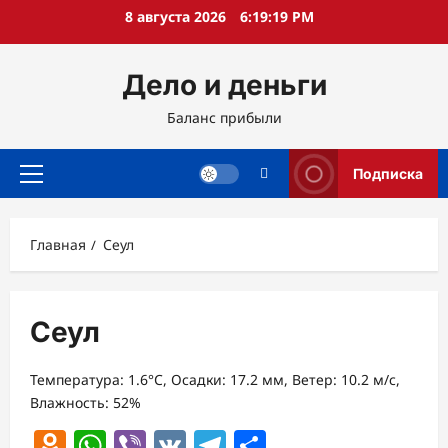
Перейти
8 августа 2026
6:19:19 PM
к
содержимому
Дело и деньги
Баланс прибыли
Подписка
Основное
меню
Главная
Сеул
Сеул
Температура: 1.6°C, Осадки: 17.2 мм, Ветер: 10.2 м/с,
Влажность: 52%
Odnoklassniki
WhatsApp
Viber
VK
Telegram
Отправить