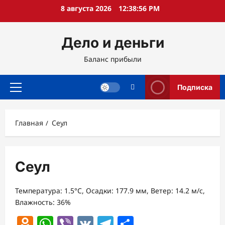
Перейти
8 августа 2026
12:38:57 PM
к
содержимому
Дело и деньги
Баланс прибыли
Подписка
Основное
меню
Главная
Сеул
Сеул
Температура: 1.5°C, Осадки: 177.9 мм, Ветер: 14.2 м/с,
Влажность: 36%
Odnoklassniki
WhatsApp
Viber
VK
Telegram
Отправить