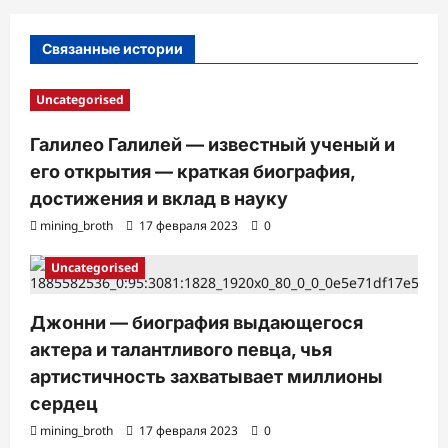
п
и
Связанные истории
с
и
Uncategorised
Галилео Галилей — известный ученый и
его открытия — краткая биография,
достижения и вклад в науку
mining_broth
17 февраля 2023
0
Uncategorised
Джонни — биография выдающегося
актера и талантливого певца, чья
артистичность захватывает миллионы
сердец
mining_broth
17 февраля 2023
0