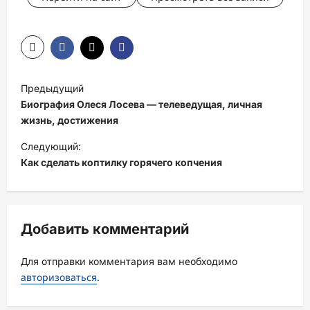
Н
Предыдущий
а
Биография Олеся Лосева — телеведущая, личная
в
жизнь, достижения
и
Следующий:
Как сделать коптилку горячего копчения
г
а
ц
Добавить комментарий
и
я
Для отправки комментария вам необходимо
з
авторизоваться
.
а