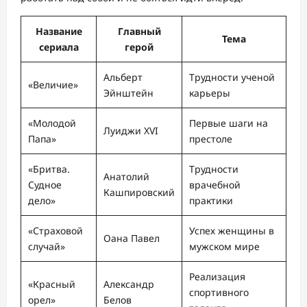
Название
Главный
Тема
сериала
герой
Альберт
Трудности ученой
«Величие»
Эйнштейн
карьеры
«Молодой
Первые шаги на
Луиджи XVI
Папа»
престоле
«Бритва.
Трудности
Анатолий
Судное
врачебной
Кашпировский
дело»
практики
«Страховой
Успех женщины в
Оана Павел
случай»
мужском мире
Реализация
«Красный
Александр
спортивного
орел»
Белов