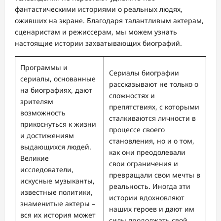
фантастическими историями о реальных людях,
оживших на экране. Благодаря талантливым актерам,
сценаристам и режиссерам, мы можем узнать
настоящие истории захватывающих биографий.
Программы и
Сериалы биографии
сериалы, основанные
рассказывают не только о
на биографиях, дают
сложностях и
зрителям
препятствиях, с которыми
возможность
сталкиваются личности в
прикоснуться к жизни
процессе своего
и достижениям
становления, но и о том,
выдающихся людей.
как они преодолевали
Великие
свои ограничения и
исследователи,
превращали свои мечты в
искусные музыканты,
реальность. Иногда эти
известные политики,
истории вдохновляют
знаменитые актеры –
наших героев и дают им
вся их история может
силы продолжать свой