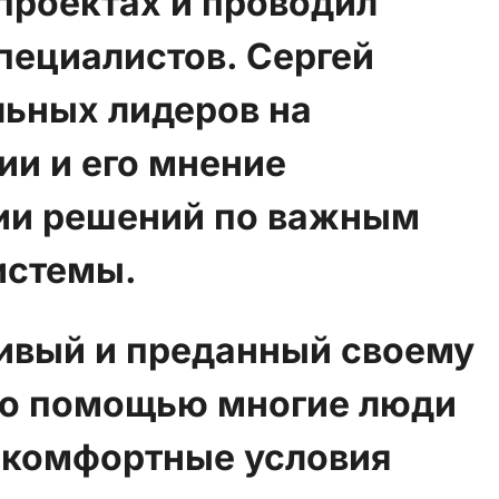
проектах и проводил
пециалистов. Сергей
льных лидеров на
и и его мнение
тии решений по важным
истемы.
ливый и преданный своему
его помощью многие люди
 комфортные условия