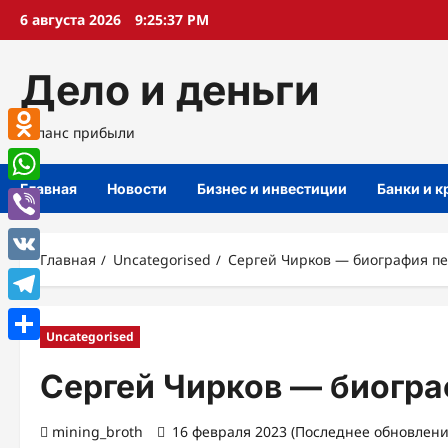
Перейти
6 августа 2026
9:25:38 PM
к
содержимому
Дело и деньги
Баланс прибыли
Odnoklassniki
Главная
Новости
Бизнес и инвестиции
Банки и 
WhatsApp
Viber
Главная
Uncategorised
Сергей Чирков — биография п
VK
Telegram
Uncategorised
Отправить
Сергей Чирков — биогр
mining_broth
16 февраля 2023 (Последнее обновление