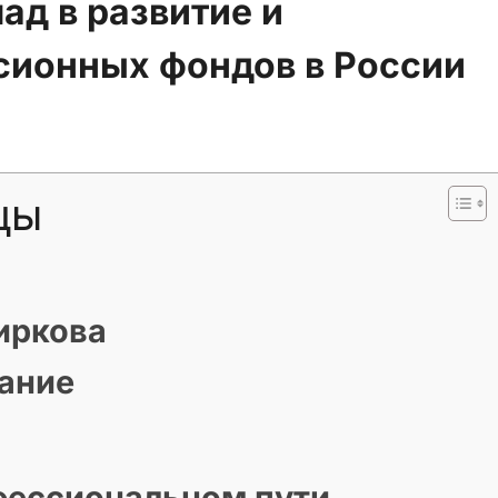
ад в развитие и
сионных фондов в России
цы
иркова
ание
фессиональном пути