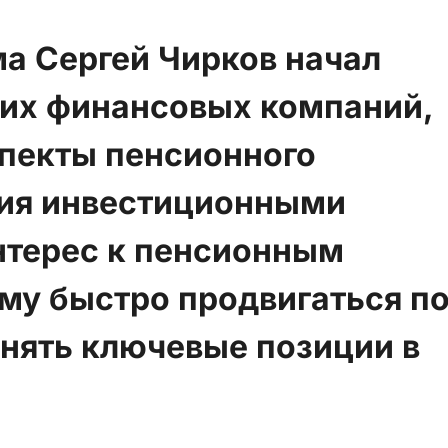
а Сергей Чирков начал
щих финансовых компаний,
спекты пенсионного
ния инвестиционными
нтерес к пенсионным
му быстро продвигаться п
анять ключевые позиции в