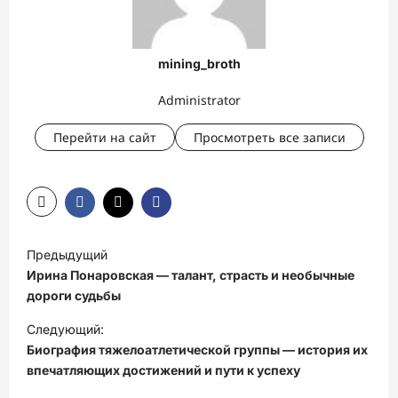
mining_broth
Administrator
Перейти на сайт
Просмотреть все записи
Н
Предыдущий
а
Ирина Понаровская — талант, страсть и необычные
в
дороги судьбы
и
Следующий:
Биография тяжелоатлетической группы — история их
г
впечатляющих достижений и пути к успеху
а