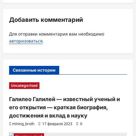
ц
и
Добавить комментарий
я
з
Для отправки комментария вам необходимо
а
авторизоваться
.
п
и
с
Связанные истории
и
Uncategorised
Галилео Галилей — известный ученый и
его открытия — краткая биография,
достижения и вклад в науку
mining_broth
17 февраля 2023
0