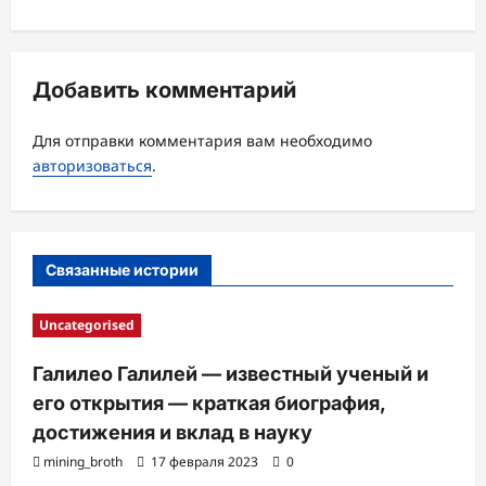
ц
и
я
Добавить комментарий
з
а
Для отправки комментария вам необходимо
авторизоваться
.
п
и
с
Связанные истории
и
Uncategorised
Галилео Галилей — известный ученый и
его открытия — краткая биография,
достижения и вклад в науку
mining_broth
17 февраля 2023
0