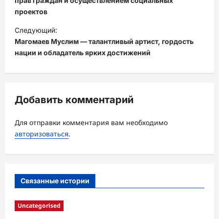
прав граждан и осуществлением социальных
и
проектов
г
Следующий:
а
Магомаев Муслим — талантливый артист, гордость
ц
нации и обладатель ярких достижений
и
я
з
Добавить комментарий
а
Для отправки комментария вам необходимо
п
авторизоваться
.
и
с
и
Связанные истории
Uncategorised