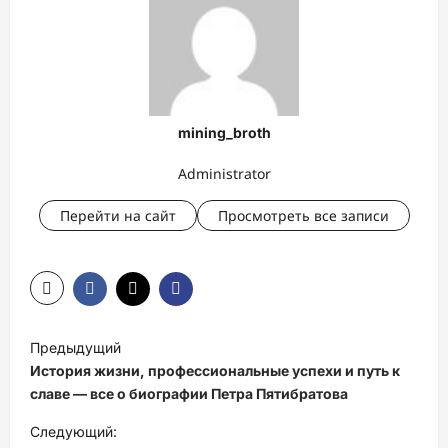
mining_broth
Administrator
Перейти на сайт
Просмотреть все записи
Н
Предыдущий
а
История жизни, профессиональные успехи и путь к
в
славе — все о биографии Петра Пятибратова
и
Следующий: