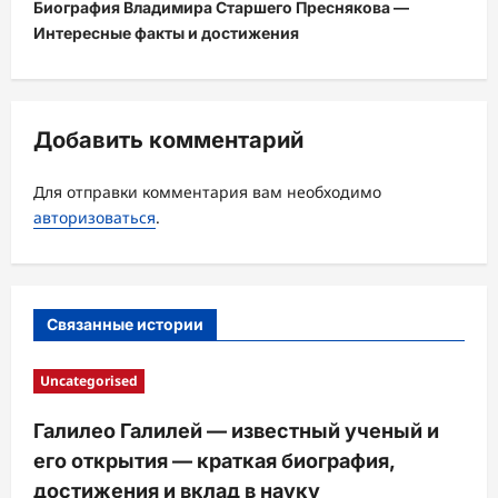
Биография Владимира Старшего Преснякова —
г
Интересные факты и достижения
а
ц
и
Добавить комментарий
я
з
Для отправки комментария вам необходимо
а
авторизоваться
.
п
и
с
Связанные истории
и
Uncategorised
Галилео Галилей — известный ученый и
его открытия — краткая биография,
достижения и вклад в науку