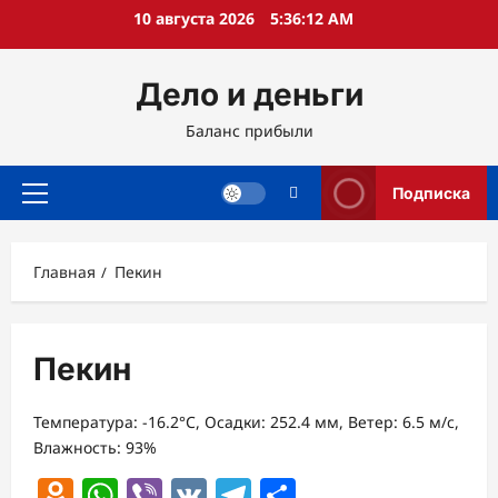
Перейти
10 августа 2026
5:36:13 AM
к
содержимому
Дело и деньги
Баланс прибыли
Подписка
Основное
меню
Главная
Пекин
Пекин
Температура: -16.2°C, Осадки: 252.4 мм, Ветер: 6.5 м/с,
Влажность: 93%
Odnoklassniki
WhatsApp
Viber
VK
Telegram
Отправить