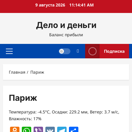
Перейти
9 августа 2026
11:14:42 AM
к
содержимому
Дело и деньги
Баланс прибыли
Подписка
Основное
меню
Главная
Париж
Париж
Температура: -4.5°C, Осадки: 229.2 мм, Ветер: 3.7 м/с,
Влажность: 17%
Odnoklassniki
WhatsApp
Viber
VK
Telegram
Отправить