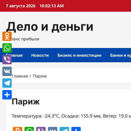
Перейти
7 августа 2026
10:02:14 AM
к
содержимому
Дело и деньги
Баланс прибыли
Odnoklassniki
Главная
Новости
Бизнес и инвестиции
Банки и 
WhatsApp
Viber
Главная
Париж
VK
Telegram
Париж
Отправить
Температура: -24.3°C, Осадки: 155.9 мм, Ветер: 19.0 