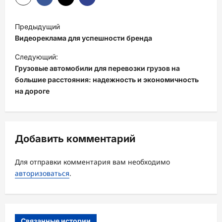
Н
Предыдущий
а
Видеореклама для успешности бренда
в
Следующий:
и
Грузовые автомобили для перевозки грузов на
большие расстояния: надежность и экономичность
г
на дороге
а
ц
и
Добавить комментарий
я
з
Для отправки комментария вам необходимо
а
авторизоваться
.
п
и
с
Связанные истории