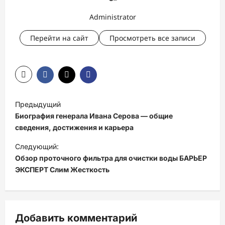
Administrator
Перейти на сайт
Просмотреть все записи
Н
Предыдущий
а
Биография генерала Ивана Серова — общие
в
сведения, достижения и карьера
и
Следующий:
Обзор проточного фильтра для очистки воды БАРЬЕР
г
ЭКСПЕРТ Слим Жесткость
а
ц
и
Добавить комментарий
я