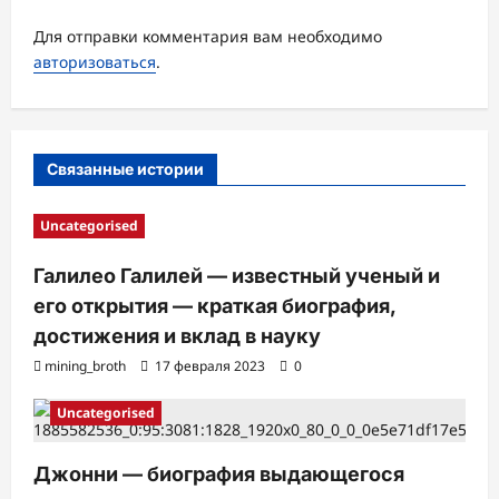
з
Для отправки комментария вам необходимо
а
авторизоваться
.
п
и
с
Связанные истории
и
Uncategorised
Галилео Галилей — известный ученый и
его открытия — краткая биография,
достижения и вклад в науку
mining_broth
17 февраля 2023
0
Uncategorised
Джонни — биография выдающегося