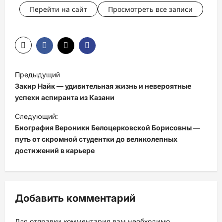
Перейти на сайт
Просмотреть все записи
Н
Предыдущий
а
Закир Найк — удивительная жизнь и невероятные
в
успехи аспиранта из Казани
и
Следующий:
Биография Вероники Белоцерковской Борисовны —
г
путь от скромной студентки до великолепных
а
достижений в карьере
ц
и
я
Добавить комментарий
з
Для отправки комментария вам необходимо