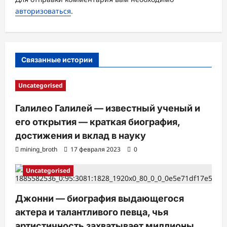
а
авторизоваться
.
п
и
с
Связанные истории
и
Uncategorised
Галилео Галилей — известный ученый и
его открытия — краткая биография,
достижения и вклад в науку
mining_broth
17 февраля 2023
0
Uncategorised
Джонни — биография выдающегося
актера и талантливого певца, чья
артистичность захватывает миллионы