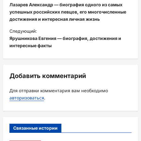
а
Лазарев Александр — биография одного из самых
в
успешных российских певцов, его многочисленные
достижения и интересная личная жизнь
и
Следующий:
г
Ярушникова Евгения — биография, достижения и
а
интересные факты
ц
и
я
Добавить комментарий
з
а
Для отправки комментария вам необходимо
авторизоваться
.
п
и
с
Связанные истории
и