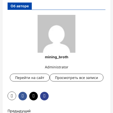
Об авторе
mining_broth
Administrator
Перейти на сайт
Просмотреть все записи
Н
Предыдущий