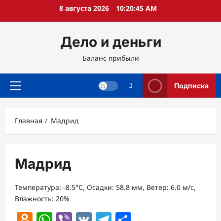
Перейти
8 августа 2026
10:20:46 AM
к
содержимому
Дело и деньги
Баланс прибыли
Подписка
Основное
меню
Главная
Мадрид
Мадрид
Температура: -8.5°C, Осадки: 58.8 мм, Ветер: 6.0 м/с,
Влажность: 20%
Odnoklassniki
WhatsApp
Viber
VK
Telegram
Отправить