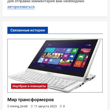
Для отправки комментария вам необходимо
я
авторизоваться
.
з
а
п
Связанные истории
и
с
и
Ноутбуки и планшеты
Мир трансформеров
mining_broth
11 августа 2023
0