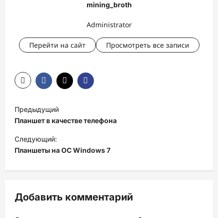
mining_broth
Administrator
Перейти на сайт
Просмотреть все записи
Н
Предыдущий
а
Планшет в качестве телефона
в
Следующий:
и
Планшеты на ОС Windows 7
г
а
ц
Добавить комментарий
и