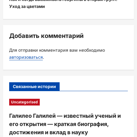
г
Уход за цветами
а
ц
и
Добавить комментарий
я
з
Для отправки комментария вам необходимо
а
авторизоваться
.
п
и
с
Связанные истории
и
Uncategorised
Галилео Галилей — известный ученый и
его открытия — краткая биография,
достижения и вклад в науку