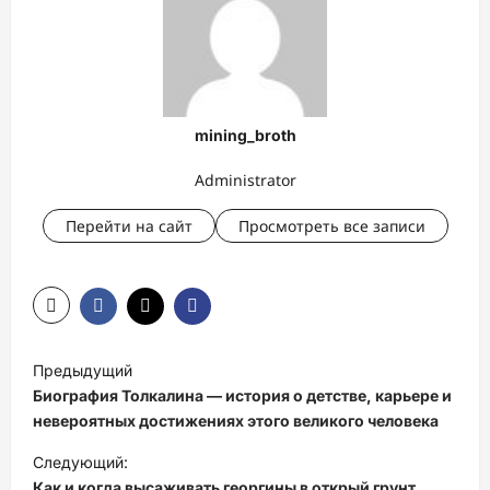
mining_broth
Administrator
Перейти на сайт
Просмотреть все записи
Н
Предыдущий
а
Биография Толкалина — история о детстве, карьере и
в
невероятных достижениях этого великого человека
и
Следующий:
Как и когда высаживать георгины в открый грунт.