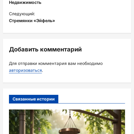
в
Недвижимость
и
Следующий:
Стремянки «Эйфель»
г
а
ц
Добавить комментарий
и
я
Для отправки комментария вам необходимо
з
авторизоваться
.
а
п
и
Связанные истории
с
и