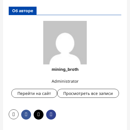
Об авторе
mining_broth
Administrator
Перейти на сайт
Просмотреть все записи
Н