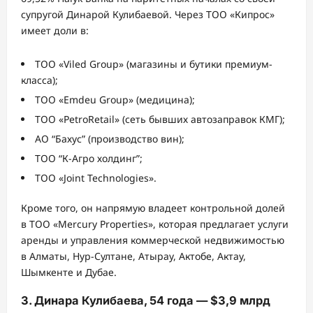
супругой Динарой Кулибаевой. Через ТОО «Кипрос»
имеет доли в:
ТОО «Viled Group» (магазины и бутики премиум-
класса);
ТОО «Emdeu Group» (медицина);
ТОО «PetroRetail» (сеть бывших автозаправок КМГ);
АО “Бахус” (производство вин);
ТОО “К-Агро холдинг”;
ТОО «Joint Technologies».
Кроме того, он напрямую владеет контрольной долей
в ТОО «Mercury Properties», которая предлагает услуги
аренды и управления коммерческой недвижимостью
в Алматы, Нур-Султане, Атырау, Актобе, Актау,
Шымкенте и Дубае.
3. Динара Кулибаева, 54 года — $3,9 млрд