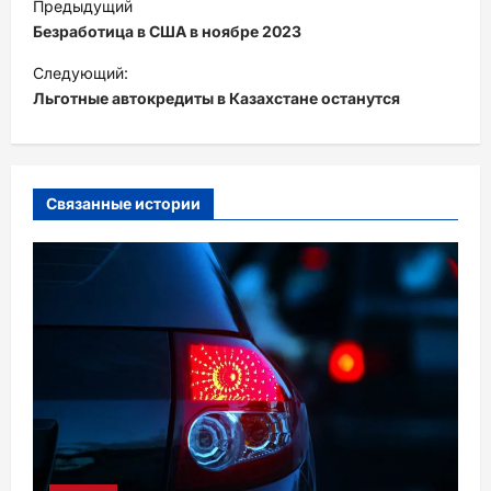
Предыдущий
а
Безработица в США в ноябре 2023
в
Следующий:
и
Льготные автокредиты в Казахстане останутся
г
а
ц
Связанные истории
и
я
з
а
п
и
с
и